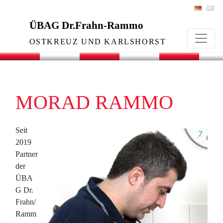
Skip
to
ÜBAG Dr.Frahn-Rammo
content
OSTKREUZ UND KARLSHORST
MORAD RAMMO
Seit
2019
Partner
der
ÜBA
G Dr.
Frahn/
Ramm