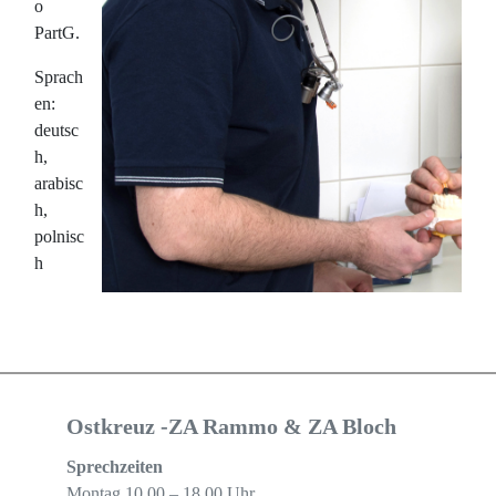
o
PartG.
Sprach
en:
deutsc
h,
arabisc
h,
polnisc
h
Ostkreuz -ZA Rammo & ZA Bloch
Sprechzeiten
Montag 10.00 – 18.00 Uhr